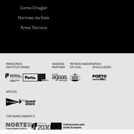
Como Chegar
Normas da Sala
Área Técnica
PARCEIROS
NAMING
PATROCINADOR
APOIO
INSTITUCIONAIS
PARTNER
OFICIAL
DIVULGAÇÃO
APOIOS
COFINANCIAMENTO