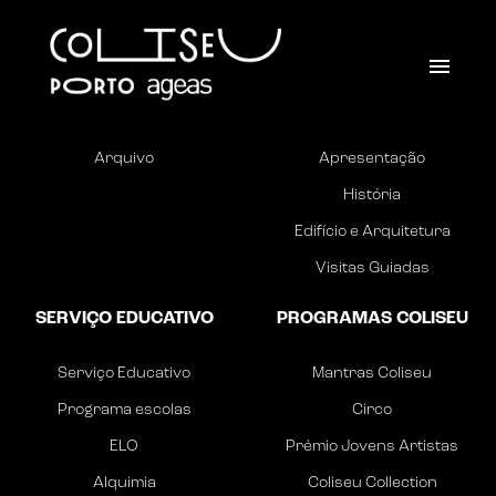
AGENDA
O COLISEU
Agenda
Espaços Coliseu
Arquivo
Apresentação
História
Edifício e Arquitetura
Visitas Guiadas
SERVIÇO EDUCATIVO
PROGRAMAS COLISEU
Serviço Educativo
Mantras Coliseu
Programa escolas
Circo
ELO
Prémio Jovens Artistas
Alquimia
Coliseu Collection