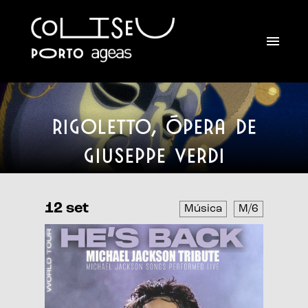
Rigoletto, Ópera de
Giuseppe Verdi
12 set
13 s
Música
M/6