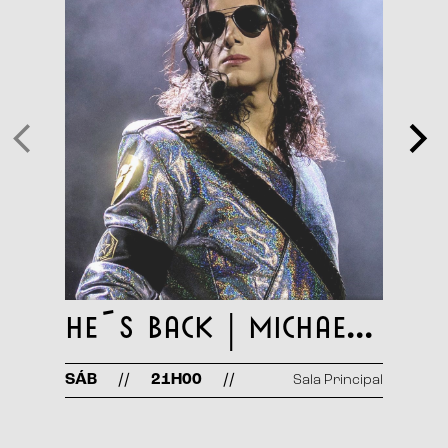
DOM
He´s Back | Michael Jackson Tribute
//
//
SÁB
21H00
Sala Principal