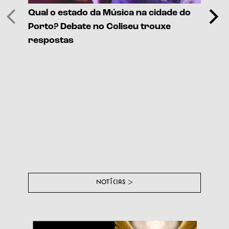
Qual o estado da Música na cidade do
Porto? Debate no Coliseu trouxe
respostas
Festiv
e conv
ativid
NOTÍCIAS
>